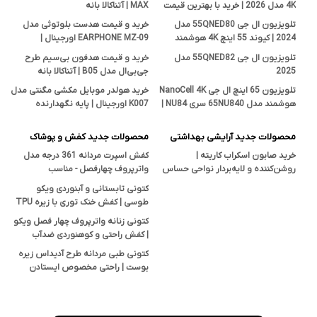
4K مدل 2026 | خرید با بهترین قیمت
MAX | آتناکالا بانه
تلویزیون ال جی 55QNED80 مدل
خرید و قیمت هدست بلوتوثی مدل
2024 | کیوند 55 اینچ 4K هوشمند
EARPHONE MZ-09 اورجینال |
اصل
فروشگاه آتناکالا بانه
تلویزیون ال جی 55QNED82 مدل
خرید و قیمت هدفون بی‌سیم طرح
2025
جی‌بی‌ال مدل B05 | آتناکالا بانه
تلویزیون 65 اینچ ال جی NanoCell 4K
خرید هولدر موبایل مکشی مگنتی مدل
هوشمند مدل 65NU840 سری NU84 |
K007 اورجینال | پایه نگهدارنده
قیمت و بررسی تخصصی آتناکالا
هوشمند در آتناکالا
محصولات جدید آرایشی بهداشتی
محصولات جدید کفش و پوشاک
خرید صابون اسکراب کاریته |
کفش اسپرت مردانه 361 درجه مدل
روشن‌کننده و لایه‌بردار نواحی حساس
واترپروف چهارفصل - مناسب
بدن با خاصیت ضدجوش و ضدقارچ
پیاده‌روی، کوهنوردی و استفاده روزمره
کتونی تابستانی و آبنوردی ویکو
طوسی | کفش خنک توری با زیره TPU
ضدلغزش
کتونی زنانه واترپروف چهار فصل ویکو
| کفش راحتی و کوهنوردی ضدآب
Vicko
کتونی طبی مردانه طرح آدیداس زیره
بوست | راحتی مخصوص ایستادن
طولانی و پیاده‌روی