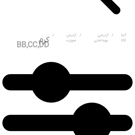
آتنا
/
آرایشی
/
آرایش
/
کرم
کالا
بهداشتی
صورت
BB,CC,DD