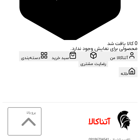
0
کالا یافت شد
محصولی برای نمایش وجود ندارد.
آتناکالا من
سبد خرید
دسته‌بندی
رضایت مشتری
خانه
برو بالا
آتناکالا
تلفن پشتیبانی 09186704541