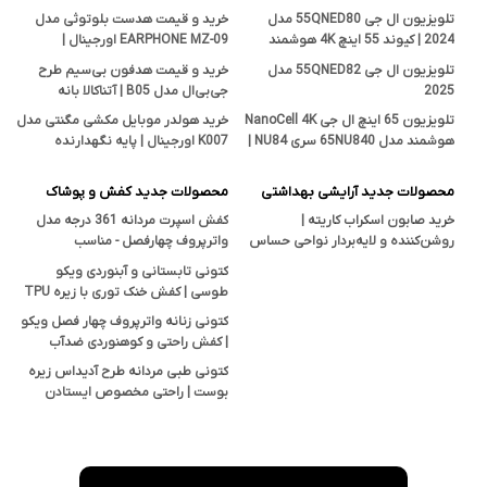
تلویزیون ال جی 55QNED80 مدل
خرید و قیمت هدست بلوتوثی مدل
2024 | کیوند 55 اینچ 4K هوشمند
EARPHONE MZ-09 اورجینال |
اصل
فروشگاه آتناکالا بانه
تلویزیون ال جی 55QNED82 مدل
خرید و قیمت هدفون بی‌سیم طرح
2025
جی‌بی‌ال مدل B05 | آتناکالا بانه
تلویزیون 65 اینچ ال جی NanoCell 4K
خرید هولدر موبایل مکشی مگنتی مدل
هوشمند مدل 65NU840 سری NU84 |
K007 اورجینال | پایه نگهدارنده
قیمت و بررسی تخصصی آتناکالا
هوشمند در آتناکالا
محصولات جدید آرایشی بهداشتی
محصولات جدید کفش و پوشاک
خرید صابون اسکراب کاریته |
کفش اسپرت مردانه 361 درجه مدل
روشن‌کننده و لایه‌بردار نواحی حساس
واترپروف چهارفصل - مناسب
بدن با خاصیت ضدجوش و ضدقارچ
پیاده‌روی، کوهنوردی و استفاده روزمره
کتونی تابستانی و آبنوردی ویکو
طوسی | کفش خنک توری با زیره TPU
ضدلغزش
کتونی زنانه واترپروف چهار فصل ویکو
| کفش راحتی و کوهنوردی ضدآب
Vicko
کتونی طبی مردانه طرح آدیداس زیره
بوست | راحتی مخصوص ایستادن
طولانی و پیاده‌روی