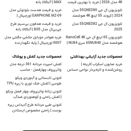
4K مدل 2026 | خرید با بهترین قیمت
MAX | آتناکالا بانه
تلویزیون ال جی 55QNED80 مدل
خرید و قیمت هدست بلوتوثی مدل
2024 | کیوند 55 اینچ 4K هوشمند
EARPHONE MZ-09 اورجینال |
اصل
فروشگاه آتناکالا بانه
تلویزیون ال جی 55QNED82 مدل
خرید و قیمت هدفون بی‌سیم طرح
2025
جی‌بی‌ال مدل B05 | آتناکالا بانه
تلویزیون 65 اینچ ال جی NanoCell 4K
خرید هولدر موبایل مکشی مگنتی مدل
هوشمند مدل 65NU840 سری NU84 |
K007 اورجینال | پایه نگهدارنده
قیمت و بررسی تخصصی آتناکالا
هوشمند در آتناکالا
محصولات جدید آرایشی بهداشتی
محصولات جدید کفش و پوشاک
خرید صابون اسکراب کاریته |
کفش اسپرت مردانه 361 درجه مدل
روشن‌کننده و لایه‌بردار نواحی حساس
واترپروف چهارفصل - مناسب
بدن با خاصیت ضدجوش و ضدقارچ
پیاده‌روی، کوهنوردی و استفاده روزمره
کتونی تابستانی و آبنوردی ویکو
طوسی | کفش خنک توری با زیره TPU
ضدلغزش
کتونی زنانه واترپروف چهار فصل ویکو
| کفش راحتی و کوهنوردی ضدآب
Vicko
کتونی طبی مردانه طرح آدیداس زیره
بوست | راحتی مخصوص ایستادن
طولانی و پیاده‌روی