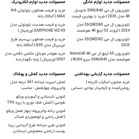
محصولات جدید لوازم خانگی
محصولات جدید لوازم الکترونیک
تلویزیون ال جی 55NU840 نانوسل
خرید و قیمت هدفون بلوتوثی N-8
4K مدل 2026 | خرید با بهترین قیمت
MAX | آتناکالا بانه
تلویزیون ال جی 55QNED80 مدل
خرید و قیمت هدست بلوتوثی مدل
2024 | کیوند 55 اینچ 4K هوشمند
EARPHONE MZ-09 اورجینال |
اصل
فروشگاه آتناکالا بانه
تلویزیون ال جی 55QNED82 مدل
خرید و قیمت هدفون بی‌سیم طرح
2025
جی‌بی‌ال مدل B05 | آتناکالا بانه
تلویزیون 65 اینچ ال جی NanoCell 4K
خرید هولدر موبایل مکشی مگنتی مدل
هوشمند مدل 65NU840 سری NU84 |
K007 اورجینال | پایه نگهدارنده
قیمت و بررسی تخصصی آتناکالا
هوشمند در آتناکالا
محصولات جدید آرایشی بهداشتی
محصولات جدید کفش و پوشاک
خرید صابون اسکراب کاریته |
کفش اسپرت مردانه 361 درجه مدل
روشن‌کننده و لایه‌بردار نواحی حساس
واترپروف چهارفصل - مناسب
بدن با خاصیت ضدجوش و ضدقارچ
پیاده‌روی، کوهنوردی و استفاده روزمره
کتونی تابستانی و آبنوردی ویکو
طوسی | کفش خنک توری با زیره TPU
ضدلغزش
کتونی زنانه واترپروف چهار فصل ویکو
| کفش راحتی و کوهنوردی ضدآب
Vicko
کتونی طبی مردانه طرح آدیداس زیره
بوست | راحتی مخصوص ایستادن
طولانی و پیاده‌روی