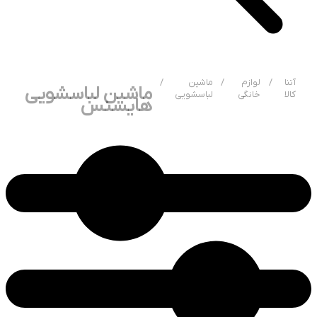
آتنا
/
لوازم
/
ماشین
/
ماشین لباسشویی
کالا
خانگی
لباسشویی
هایسنس