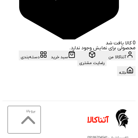
0
کالا یافت شد
محصولی برای نمایش وجود ندارد.
آتناکالا من
سبد خرید
دسته‌بندی
رضایت مشتری
خانه
برو بالا
آتناکالا
تلفن پشتیبانی 09186704541