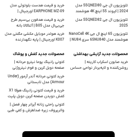
تلویزیون ال جی 55QNED80 مدل
خرید و قیمت هدست بلوتوثی مدل
2024 | کیوند 55 اینچ 4K هوشمند
EARPHONE MZ-09 اورجینال |
اصل
فروشگاه آتناکالا بانه
تلویزیون ال جی 55QNED82 مدل
خرید و قیمت هدفون بی‌سیم طرح
2025
جی‌بی‌ال مدل B05 | آتناکالا بانه
تلویزیون 65 اینچ ال جی NanoCell 4K
خرید هولدر موبایل مکشی مگنتی مدل
هوشمند مدل 65NU840 سری NU84 |
K007 اورجینال | پایه نگهدارنده
قیمت و بررسی تخصصی آتناکالا
هوشمند در آتناکالا
محصولات جدید آرایشی بهداشتی
محصولات جدید کفش و پوشاک
خرید صابون اسکراب کاریته |
کتونی رانینگ پوما نیترو مردانه |
روشن‌کننده و لایه‌بردار نواحی حساس
صفحه دوبل کربن و فوم نیتروژنی
بدن با خاصیت ضدجوش و ضدقارچ
خرید کتونی مردانه آندر آرمور (Under
Armour) مدل تابستانی
خرید و قیمت کتونی رانینگ هوکا X1
کفش دویدن صفحه کربن دوبل پلیت
سایز ۴۱ تا ۴۵
کتونی راحتی زنانه آیرانر چهار فصل |
واترپروف، زیره ضدلغزش و کفی طبی
EVA