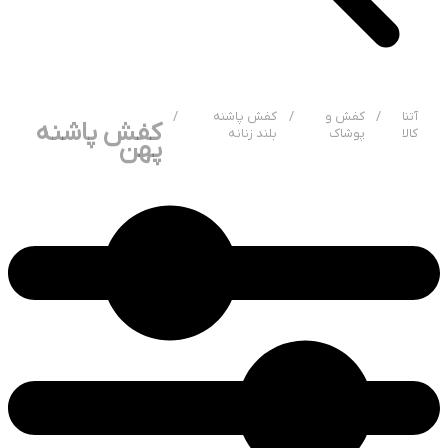
آتنا
/
کفش و
/
کفش پاشنه
/
کفش پاشنه
کالا
پوشاک
بلند زنانه
پهن