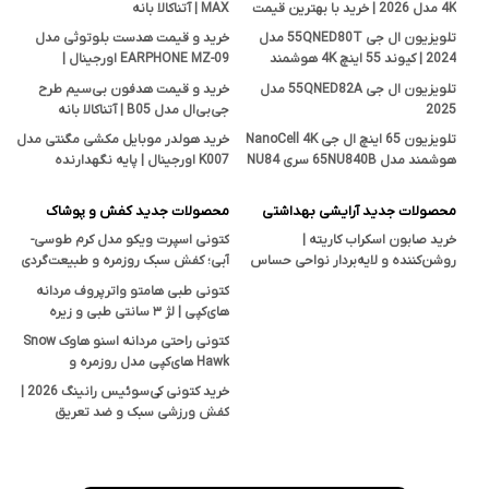
4K مدل 2026 | خرید با بهترین قیمت
MAX | آتناکالا بانه
تلویزیون ال جی 55QNED80T مدل
خرید و قیمت هدست بلوتوثی مدل
2024 | کیوند 55 اینچ 4K هوشمند
EARPHONE MZ-09 اورجینال |
اصل
فروشگاه آتناکالا بانه
تلویزیون ال جی 55QNED82A مدل
خرید و قیمت هدفون بی‌سیم طرح
2025
جی‌بی‌ال مدل B05 | آتناکالا بانه
تلویزیون 65 اینچ ال جی NanoCell 4K
خرید هولدر موبایل مکشی مگنتی مدل
هوشمند مدل 65NU840B سری NU84
K007 اورجینال | پایه نگهدارنده
| قیمت و بررسی تخصصی آتناکالا
هوشمند در آتناکالا
محصولات جدید آرایشی بهداشتی
محصولات جدید کفش و پوشاک
خرید صابون اسکراب کاریته |
کتونی اسپرت ویکو مدل کرم طوسی-
روشن‌کننده و لایه‌بردار نواحی حساس
آبی؛ کفش سبک روزمره و طبیعت‌گردی
بدن با خاصیت ضدجوش و ضدقارچ
با زیره TPU
کتونی طبی هامتو واترپروف مردانه
های‌کپی | لژ ۳ سانتی طبی و زیره
ضدلغزش
کتونی راحتی مردانه اسنو هاوک Snow
Hawk های‌کپی مدل روزمره و
پیاده‌روی
خرید کتونی کی‌سوئیس رانینگ 2026 |
کفش ورزشی سبک و ضد تعریق
(های‌کپی درجه یک)