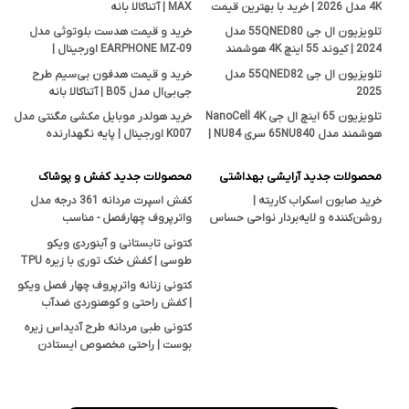
4K مدل 2026 | خرید با بهترین قیمت
MAX | آتناکالا بانه
تلویزیون ال جی 55QNED80 مدل
خرید و قیمت هدست بلوتوثی مدل
2024 | کیوند 55 اینچ 4K هوشمند
EARPHONE MZ-09 اورجینال |
اصل
فروشگاه آتناکالا بانه
تلویزیون ال جی 55QNED82 مدل
خرید و قیمت هدفون بی‌سیم طرح
2025
جی‌بی‌ال مدل B05 | آتناکالا بانه
تلویزیون 65 اینچ ال جی NanoCell 4K
خرید هولدر موبایل مکشی مگنتی مدل
هوشمند مدل 65NU840 سری NU84 |
K007 اورجینال | پایه نگهدارنده
قیمت و بررسی تخصصی آتناکالا
هوشمند در آتناکالا
محصولات جدید آرایشی بهداشتی
محصولات جدید کفش و پوشاک
خرید صابون اسکراب کاریته |
کفش اسپرت مردانه 361 درجه مدل
روشن‌کننده و لایه‌بردار نواحی حساس
واترپروف چهارفصل - مناسب
بدن با خاصیت ضدجوش و ضدقارچ
پیاده‌روی، کوهنوردی و استفاده روزمره
کتونی تابستانی و آبنوردی ویکو
طوسی | کفش خنک توری با زیره TPU
ضدلغزش
کتونی زنانه واترپروف چهار فصل ویکو
| کفش راحتی و کوهنوردی ضدآب
Vicko
کتونی طبی مردانه طرح آدیداس زیره
بوست | راحتی مخصوص ایستادن
طولانی و پیاده‌روی