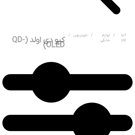
آتنا
/
لوازم
/
تلویزیون
/
کیو دی اولد (QD-
کالا
خانگی
OLED)