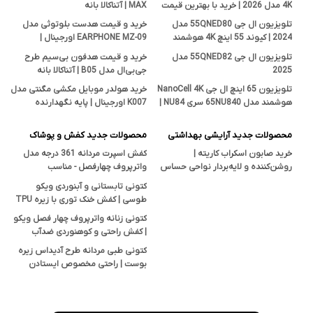
4K مدل 2026 | خرید با بهترین قیمت
MAX | آتناکالا بانه
تلویزیون ال جی 55QNED80 مدل
خرید و قیمت هدست بلوتوثی مدل
2024 | کیوند 55 اینچ 4K هوشمند
EARPHONE MZ-09 اورجینال |
اصل
فروشگاه آتناکالا بانه
تلویزیون ال جی 55QNED82 مدل
خرید و قیمت هدفون بی‌سیم طرح
2025
جی‌بی‌ال مدل B05 | آتناکالا بانه
تلویزیون 65 اینچ ال جی NanoCell 4K
خرید هولدر موبایل مکشی مگنتی مدل
هوشمند مدل 65NU840 سری NU84 |
K007 اورجینال | پایه نگهدارنده
قیمت و بررسی تخصصی آتناکالا
هوشمند در آتناکالا
محصولات جدید آرایشی بهداشتی
محصولات جدید کفش و پوشاک
خرید صابون اسکراب کاریته |
کفش اسپرت مردانه 361 درجه مدل
روشن‌کننده و لایه‌بردار نواحی حساس
واترپروف چهارفصل - مناسب
بدن با خاصیت ضدجوش و ضدقارچ
پیاده‌روی، کوهنوردی و استفاده روزمره
کتونی تابستانی و آبنوردی ویکو
طوسی | کفش خنک توری با زیره TPU
ضدلغزش
کتونی زنانه واترپروف چهار فصل ویکو
| کفش راحتی و کوهنوردی ضدآب
Vicko
کتونی طبی مردانه طرح آدیداس زیره
بوست | راحتی مخصوص ایستادن
طولانی و پیاده‌روی