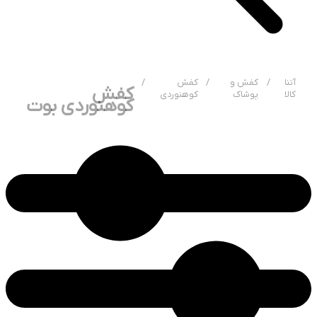
آتنا
/
کفش و
/
کفش
/
کفش
کالا
پوشاک
کوهنوردی
کوهنوردی بوت