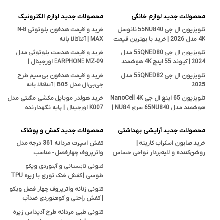
محصولات جدید لوازم خانگی
محصولات جدید لوازم الکترونیک
تلویزیون ال جی 55NU840 نانوسل
خرید و قیمت هدفون بلوتوثی N-8
4K مدل 2026 | خرید با بهترین قیمت
MAX | آتناکالا بانه
تلویزیون ال جی 55QNED80 مدل
خرید و قیمت هدست بلوتوثی مدل
2024 | کیوند 55 اینچ 4K هوشمند
EARPHONE MZ-09 اورجینال |
اصل
فروشگاه آتناکالا بانه
تلویزیون ال جی 55QNED82 مدل
خرید و قیمت هدفون بی‌سیم طرح
2025
جی‌بی‌ال مدل B05 | آتناکالا بانه
تلویزیون 65 اینچ ال جی NanoCell 4K
خرید هولدر موبایل مکشی مگنتی مدل
هوشمند مدل 65NU840 سری NU84 |
K007 اورجینال | پایه نگهدارنده
قیمت و بررسی تخصصی آتناکالا
هوشمند در آتناکالا
محصولات جدید آرایشی بهداشتی
محصولات جدید کفش و پوشاک
خرید صابون اسکراب کاریته |
کفش اسپرت مردانه 361 درجه مدل
روشن‌کننده و لایه‌بردار نواحی حساس
واترپروف چهارفصل - مناسب
بدن با خاصیت ضدجوش و ضدقارچ
پیاده‌روی، کوهنوردی و استفاده روزمره
کتونی تابستانی و آبنوردی ویکو
طوسی | کفش خنک توری با زیره TPU
ضدلغزش
کتونی زنانه واترپروف چهار فصل ویکو
| کفش راحتی و کوهنوردی ضدآب
Vicko
کتونی طبی مردانه طرح آدیداس زیره