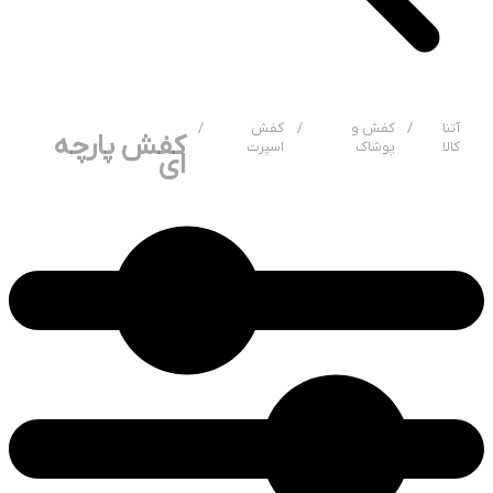
آتنا
/
کفش و
/
کفش
/
کفش پارچه
کالا
پوشاک
اسپرت
ای