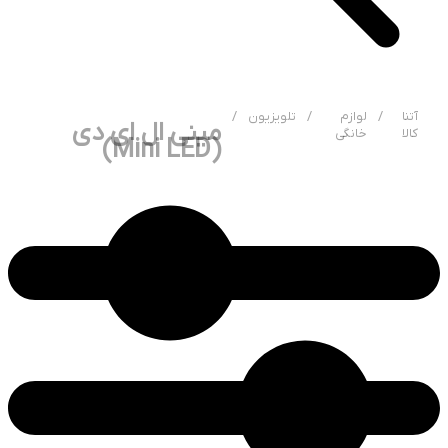
آتنا
/
لوازم
/
تلویزیون
/
مینی ال ای دی
کالا
خانگی
(Mini LED)