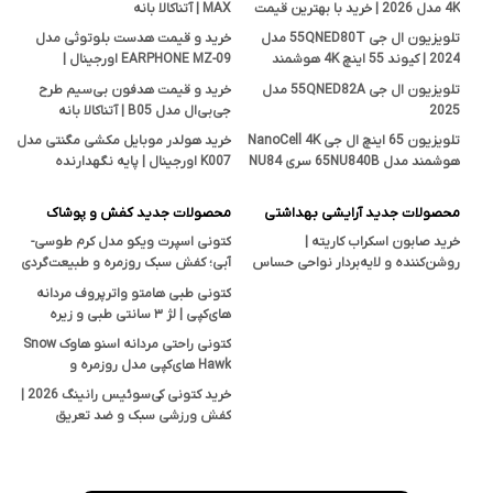
4K مدل 2026 | خرید با بهترین قیمت
MAX | آتناکالا بانه
تلویزیون ال جی 55QNED80T مدل
خرید و قیمت هدست بلوتوثی مدل
2024 | کیوند 55 اینچ 4K هوشمند
EARPHONE MZ-09 اورجینال |
اصل
فروشگاه آتناکالا بانه
تلویزیون ال جی 55QNED82A مدل
خرید و قیمت هدفون بی‌سیم طرح
2025
جی‌بی‌ال مدل B05 | آتناکالا بانه
تلویزیون 65 اینچ ال جی NanoCell 4K
خرید هولدر موبایل مکشی مگنتی مدل
هوشمند مدل 65NU840B سری NU84
K007 اورجینال | پایه نگهدارنده
| قیمت و بررسی تخصصی آتناکالا
هوشمند در آتناکالا
محصولات جدید آرایشی بهداشتی
محصولات جدید کفش و پوشاک
خرید صابون اسکراب کاریته |
کتونی اسپرت ویکو مدل کرم طوسی-
روشن‌کننده و لایه‌بردار نواحی حساس
آبی؛ کفش سبک روزمره و طبیعت‌گردی
بدن با خاصیت ضدجوش و ضدقارچ
با زیره TPU
کتونی طبی هامتو واترپروف مردانه
های‌کپی | لژ ۳ سانتی طبی و زیره
ضدلغزش
کتونی راحتی مردانه اسنو هاوک Snow
Hawk های‌کپی مدل روزمره و
پیاده‌روی
خرید کتونی کی‌سوئیس رانینگ 2026 |
کفش ورزشی سبک و ضد تعریق
(های‌کپی درجه یک)