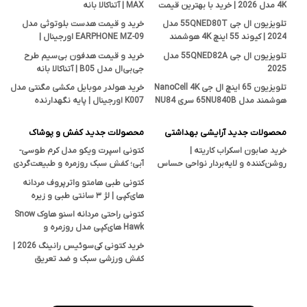
4K مدل 2026 | خرید با بهترین قیمت
MAX | آتناکالا بانه
تلویزیون ال جی 55QNED80T مدل
خرید و قیمت هدست بلوتوثی مدل
2024 | کیوند 55 اینچ 4K هوشمند
EARPHONE MZ-09 اورجینال |
اصل
فروشگاه آتناکالا بانه
تلویزیون ال جی 55QNED82A مدل
خرید و قیمت هدفون بی‌سیم طرح
2025
جی‌بی‌ال مدل B05 | آتناکالا بانه
تلویزیون 65 اینچ ال جی NanoCell 4K
خرید هولدر موبایل مکشی مگنتی مدل
هوشمند مدل 65NU840B سری NU84
K007 اورجینال | پایه نگهدارنده
| قیمت و بررسی تخصصی آتناکالا
هوشمند در آتناکالا
محصولات جدید آرایشی بهداشتی
محصولات جدید کفش و پوشاک
خرید صابون اسکراب کاریته |
کتونی اسپرت ویکو مدل کرم طوسی-
روشن‌کننده و لایه‌بردار نواحی حساس
آبی؛ کفش سبک روزمره و طبیعت‌گردی
بدن با خاصیت ضدجوش و ضدقارچ
با زیره TPU
کتونی طبی هامتو واترپروف مردانه
های‌کپی | لژ ۳ سانتی طبی و زیره
ضدلغزش
کتونی راحتی مردانه اسنو هاوک Snow
Hawk های‌کپی مدل روزمره و
پیاده‌روی
خرید کتونی کی‌سوئیس رانینگ 2026 |
کفش ورزشی سبک و ضد تعریق
(های‌کپی درجه یک)