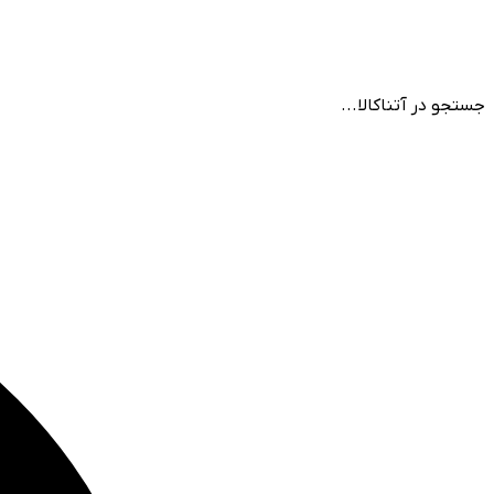
جستجو در آتناکالا...