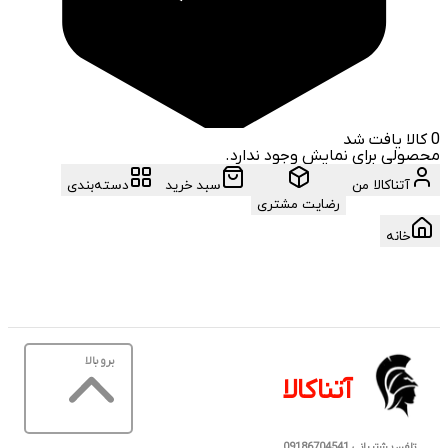
0
کالا یافت شد
محصولی برای نمایش وجود ندارد.
آتناکالا من
سبد خرید
دسته‌بندی
رضایت مشتری
خانه
برو بالا
آتناکالا
تلفن پشتیبانی 09186704541