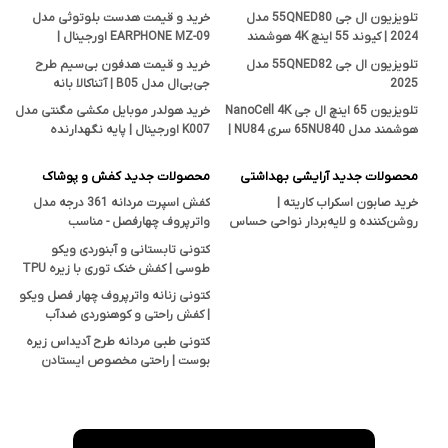
تلویزیون ال جی 55QNED80 مدل
خرید و قیمت هدست بلوتوثی مدل
2024 | کیوند 55 اینچ 4K هوشمند
EARPHONE MZ-09 اورجینال |
اصل
فروشگاه آتناکالا بانه
تلویزیون ال جی 55QNED82 مدل
خرید و قیمت هدفون بی‌سیم طرح
2025
جی‌بی‌ال مدل B05 | آتناکالا بانه
تلویزیون 65 اینچ ال جی NanoCell 4K
خرید هولدر موبایل مکشی مگنتی مدل
هوشمند مدل 65NU840 سری NU84 |
K007 اورجینال | پایه نگهدارنده
قیمت و بررسی تخصصی آتناکالا
هوشمند در آتناکالا
محصولات جدید آرایشی بهداشتی
محصولات جدید کفش و پوشاک
خرید صابون اسکراب کاریته |
کفش اسپرت مردانه 361 درجه مدل
روشن‌کننده و لایه‌بردار نواحی حساس
واترپروف چهارفصل - مناسب
بدن با خاصیت ضدجوش و ضدقارچ
پیاده‌روی، کوهنوردی و استفاده روزمره
کتونی تابستانی و آبنوردی ویکو
طوسی | کفش خنک توری با زیره TPU
ضدلغزش
کتونی زنانه واترپروف چهار فصل ویکو
| کفش راحتی و کوهنوردی ضدآب
Vicko
کتونی طبی مردانه طرح آدیداس زیره
بوست | راحتی مخصوص ایستادن
طولانی و پیاده‌روی