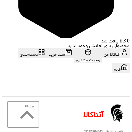
0
کالا یافت شد
محصولی برای نمایش وجود ندارد.
آتناکالا من
سبد خرید
دسته‌بندی
رضایت مشتری
خانه
برو بالا
آتناکالا
تلفن پشتیبانی 09186704541