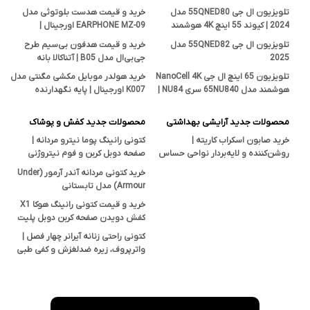
تلویزیون ال جی 55QNED80 مدل
خرید و قیمت هدست بلوتوثی مدل
2024 | کیوند 55 اینچ 4K هوشمند
EARPHONE MZ-09 اورجینال |
اصل
فروشگاه آتناکالا بانه
تلویزیون ال جی 55QNED82 مدل
خرید و قیمت هدفون بی‌سیم طرح
2025
جی‌بی‌ال مدل B05 | آتناکالا بانه
تلویزیون 65 اینچ ال جی NanoCell 4K
خرید هولدر موبایل مکشی مگنتی مدل
هوشمند مدل 65NU840 سری NU84 |
K007 اورجینال | پایه نگهدارنده
قیمت و بررسی تخصصی آتناکالا
هوشمند در آتناکالا
محصولات جدید آرایشی بهداشتی
محصولات جدید کفش و پوشاک
خرید صابون اسکراب کاریته |
کتونی رانینگ پوما نیترو مردانه |
روشن‌کننده و لایه‌بردار نواحی حساس
صفحه دوبل کربن و فوم نیتروژنی
بدن با خاصیت ضدجوش و ضدقارچ
خرید کتونی مردانه آندر آرمور (Under
Armour) مدل تابستانی
خرید و قیمت کتونی رانینگ هوکا X1
کفش دویدن صفحه کربن دوبل پلیت
سایز ۴۱ تا ۴۵
کتونی راحتی زنانه آیرانر چهار فصل |
واترپروف، زیره ضدلغزش و کفی طبی
EVA