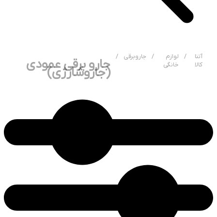
آتنا
/
لوازم
/
جاروبرقی
/
جارو برقی عمودی
کالا
خانگی
(جاروشارژی)