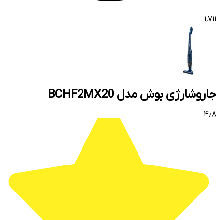
۱٬۷۱۱
جاروشارژی بوش مدل BCHF2MX20
۴٫۸