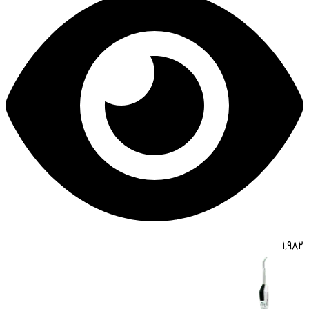
۱٬۹۸۲