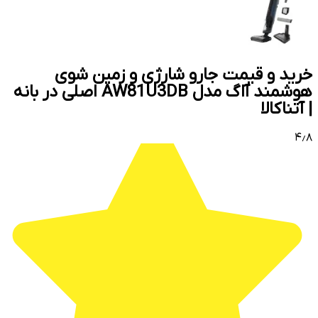
خرید و قیمت جارو شارژی و زمین شوی
هوشمند آاگ مدل AW81U3DB اصلی در بانه
| آتناکالا
۴٫۸