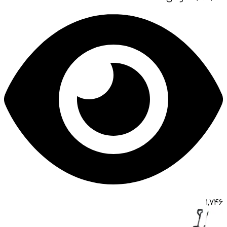
۱٬۷۴۶