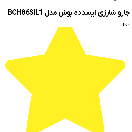
جارو شارژی ایستاده بوش مدل BCH86SIL1
۴٫۹