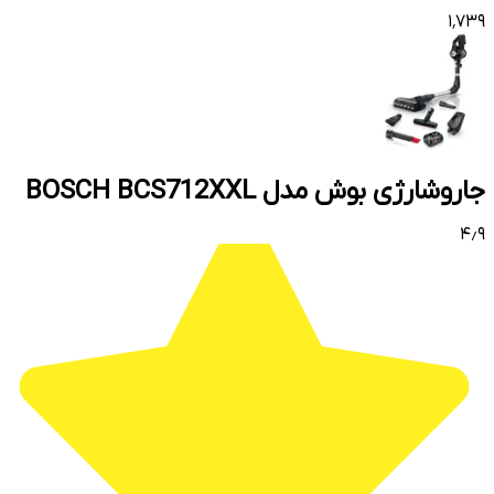
۱٬۷۳۹
جاروشارژی بوش مدل BOSCH BCS712XXL
۴٫۹