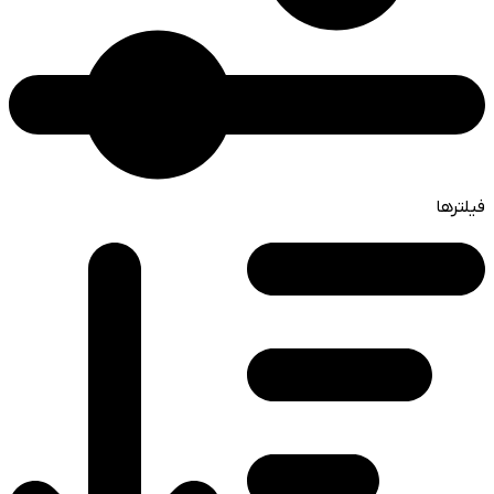
فیلترها