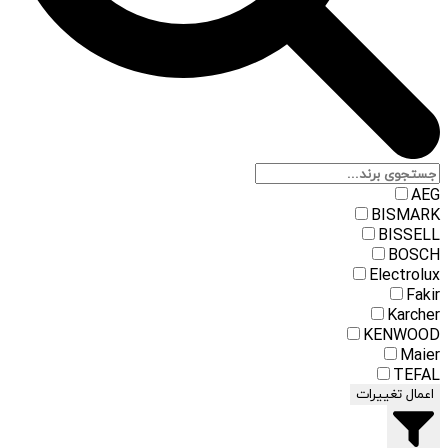
AEG
BISMARK
BISSELL
BOSCH
Electrolux
Fakir
Karcher
KENWOOD
Maier
TEFAL
اعمال تغییرات