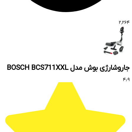
۲٬۲۶۴
جاروشارژی بوش مدل BOSCH BCS711XXL
۴٫۹