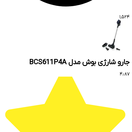
۱٬۵۲۴
جارو شارژی بوش مدل BCS611P4A
۴٫۸۷