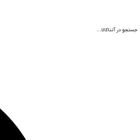
جستجو در آتناکالا...