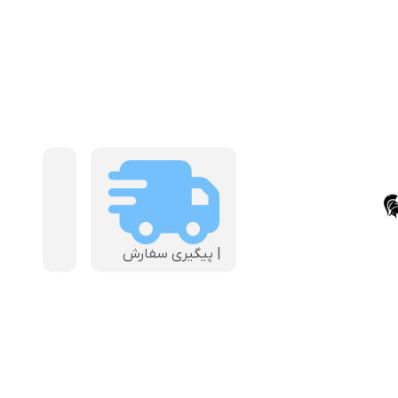
| پیگیری سفارش