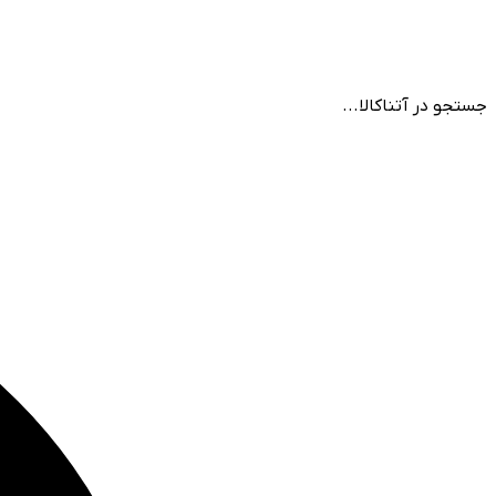
جستجو در آتناکالا...