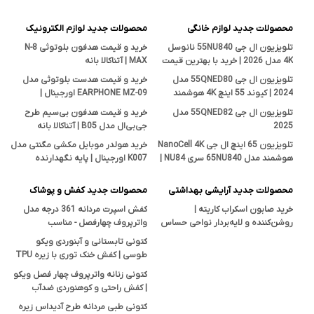
محصولات جدید لوازم خانگی
محصولات جدید لوازم الکترونیک
تلویزیون ال جی 55NU840 نانوسل
خرید و قیمت هدفون بلوتوثی N-8
4K مدل 2026 | خرید با بهترین قیمت
MAX | آتناکالا بانه
تلویزیون ال جی 55QNED80 مدل
خرید و قیمت هدست بلوتوثی مدل
2024 | کیوند 55 اینچ 4K هوشمند
EARPHONE MZ-09 اورجینال |
اصل
فروشگاه آتناکالا بانه
تلویزیون ال جی 55QNED82 مدل
خرید و قیمت هدفون بی‌سیم طرح
2025
جی‌بی‌ال مدل B05 | آتناکالا بانه
تلویزیون 65 اینچ ال جی NanoCell 4K
خرید هولدر موبایل مکشی مگنتی مدل
هوشمند مدل 65NU840 سری NU84 |
K007 اورجینال | پایه نگهدارنده
قیمت و بررسی تخصصی آتناکالا
هوشمند در آتناکالا
محصولات جدید آرایشی بهداشتی
محصولات جدید کفش و پوشاک
خرید صابون اسکراب کاریته |
کفش اسپرت مردانه 361 درجه مدل
روشن‌کننده و لایه‌بردار نواحی حساس
واترپروف چهارفصل - مناسب
بدن با خاصیت ضدجوش و ضدقارچ
پیاده‌روی، کوهنوردی و استفاده روزمره
کتونی تابستانی و آبنوردی ویکو
طوسی | کفش خنک توری با زیره TPU
ضدلغزش
کتونی زنانه واترپروف چهار فصل ویکو
| کفش راحتی و کوهنوردی ضدآب
Vicko
کتونی طبی مردانه طرح آدیداس زیره