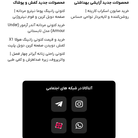
محصولات جدید آرایشی بهداشتی
محصولات جدید کفش و پوشاک
خرید صابون اسکراب کاریته |
کتونی رانینگ پوما نیترو مردانه |
روشن‌کننده و لایه‌بردار نواحی حساس
صفحه دوبل کربن و فوم نیتروژنی
بدن با خاصیت ضدجوش و ضدقارچ
خرید کتونی مردانه آندر آرمور (Under
Armour) مدل تابستانی
خرید و قیمت کتونی رانینگ هوکا X1
کفش دویدن صفحه کربن دوبل پلیت
سایز ۴۱ تا ۴۵
کتونی راحتی زنانه آیرانر چهار فصل |
واترپروف، زیره ضدلغزش و کفی طبی
EVA
آتناکالا در شبکه های اجتماعی