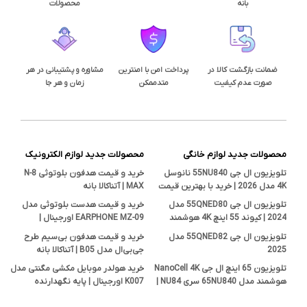
بانه
محصولات
ضمانت بازگشت کالا در
پرداخت امن با امنترین
مشاوره و پشتیبانی در هر
صورت عدم کیفیت
متدممکن
زمان و هر جا
محصولات جدید لوازم خانگی
محصولات جدید لوازم الکترونیک
تلویزیون ال جی 55NU840 نانوسل
خرید و قیمت هدفون بلوتوثی N-8
4K مدل 2026 | خرید با بهترین قیمت
MAX | آتناکالا بانه
تلویزیون ال جی 55QNED80 مدل
خرید و قیمت هدست بلوتوثی مدل
2024 | کیوند 55 اینچ 4K هوشمند
EARPHONE MZ-09 اورجینال |
اصل
فروشگاه آتناکالا بانه
تلویزیون ال جی 55QNED82 مدل
خرید و قیمت هدفون بی‌سیم طرح
2025
جی‌بی‌ال مدل B05 | آتناکالا بانه
تلویزیون 65 اینچ ال جی NanoCell 4K
خرید هولدر موبایل مکشی مگنتی مدل
هوشمند مدل 65NU840 سری NU84 |
K007 اورجینال | پایه نگهدارنده
قیمت و بررسی تخصصی آتناکالا
هوشمند در آتناکالا