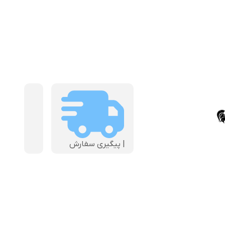
| پیگیری سفارش